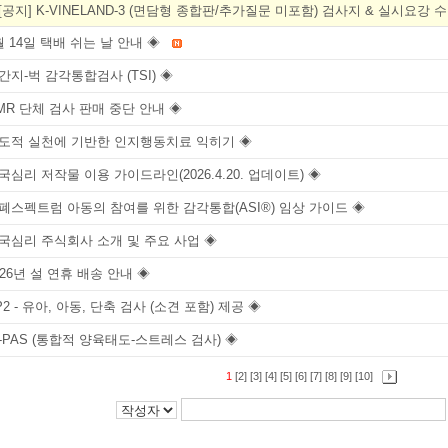
[공지] K-VINELAND-3 (면담형 종합판/추가질문 미포함) 검사지 & 실시요강
8월 14일 택배 쉬는 날 안내 ◈
드간지-벅 감각통합검사 (TSI) ◈
OMR 단체 검사 판매 중단 안내 ◈
 의도적 실천에 기반한 인지행동치료 익히기 ◈
한국심리 저작물 이용 가이드라인(2026.4.20. 업데이트) ◈
자폐스펙트럼 아동의 참여를 위한 감각통합(ASI®) 임상 가이드 ◈
한국심리 주식회사 소개 및 주요 사업 ◈
2026년 설 연휴 배송 안내 ◈
P2 - 유아, 아동, 단축 검사 (소견 포함) 제공 ◈
IE-PAS (통합적 양육태도-스트레스 검사) ◈
1
[2]
[3]
[4]
[5]
[6]
[7]
[8]
[9]
[10]