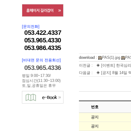
[문의전화]
053.422.4337
053.965.4330
053.986.4335
download :
PAS(1).jpg
PAS
[비대면 문의 전용회선]
이전글 :
◈ [이벤트] 한국심리
053.965.4336
다음글 :
◈ [공지] 8월 14일
평일:9:00~17:30/
점심시간(11:30~13:00)
토,일,공휴일은 휴무
번호
공지
공지