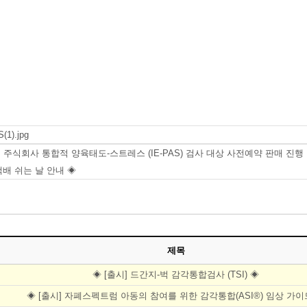
(1).jpg
 주식회사 통합적 양육태도-스트레스 (IE-PAS) 검사 대상 사전예약 판매 진행
 택배 쉬는 날 안내 ◈
제목
◈ [출시] 드간지-벅 감각통합검사 (TSI) ◈
◈ [출시] 자폐스펙트럼 아동의 참여를 위한 감각통합(ASI®) 임상 가이