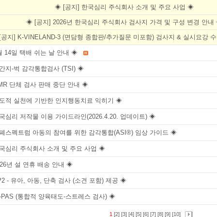
◈ [공지] 한국심리 주식회사 소개 및 주요 사업 ◈
◈ [공지] 2026년 한국심리 주식회사 검사지 가격 및 구성 변경 안내
[공지] K-VINELAND-3 (면담형 종합판/추가질문 미포함) 검사지 & 실시요강
8월 14일 택배 쉬는 날 안내 ◈
드간지-벅 감각통합검사 (TSI) ◈
OMR 단체 검사 판매 중단 안내 ◈
 의도적 실천에 기반한 인지행동치료 익히기 ◈
한국심리 저작물 이용 가이드라인(2026.4.20. 업데이트) ◈
자폐스펙트럼 아동의 참여를 위한 감각통합(ASI®) 임상 가이드 ◈
한국심리 주식회사 소개 및 주요 사업 ◈
2026년 설 연휴 배송 안내 ◈
P2 - 유아, 아동, 단축 검사 (소견 포함) 제공 ◈
IE-PAS (통합적 양육태도-스트레스 검사) ◈
1
[2]
[3]
[4]
[5]
[6]
[7]
[8]
[9]
[10]