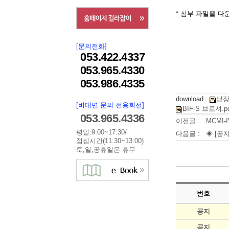
* 첨부 파일을 
[문의전화]
053.422.4337
053.965.4330
053.986.4335
download :
낱장
[비대면 문의 전용회선]
BIF-S 브로셔.p
053.965.4336
이전글 :
MCMI
평일:9:00~17:30/
다음글 :
◈ [공지
점심시간(11:30~13:00)
토,일,공휴일은 휴무
번호
공지
공지