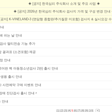
◈ [공지] 한국심리 주식회사 소개 및 주요 사업 ◈
◈ [공지] 2026년 한국심리 주식회사 검사지 가격 및 구성 변경 안내
[공지] K-VINELAND-3 (면담형 종합판/추가질문 미포함) 검사지 & 실시요강
안내
택배 쉬는 날 안내
검사 멀티전송 기능 추가
 종합 결과표 (소견포함) 제공
정 안내
(한국어판 벡 아동청소년검사 2판) 출시 안내
 중학생용 출시 안내
 검사 사전예약 구매 이벤트 안내
격장애 진단검사 출시 안내〃
송 안내
[1]
[2]
[3]
[4]
5
[6]
[7]
[8]
[9]
[10]