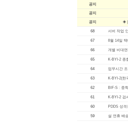
공지
공지
공지
◈ 
68
서버 작업 
67
8월 14일 
66
개별 비대면
65
K-BYI-2
64
업무시간 조
63
K-BYI-2
62
BIF-S :
61
K-BYI-2
60
PDDS 성
59
설 연휴 배