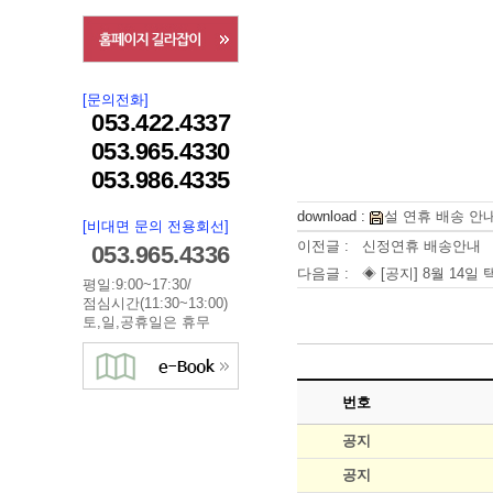
[문의전화]
053.422.4337
053.965.4330
053.986.4335
download :
설 연휴 배송 안내.
[비대면 문의 전용회선]
이전글 :
신정연휴 배송안내
053.965.4336
다음글 :
◈ [공지] 8월 14일
평일:9:00~17:30/
점심시간(11:30~13:00)
토,일,공휴일은 휴무
번호
공지
공지