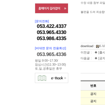
수정 내용 첨부 파
불편을 드려 죄송합
[문의전화]
053.422.4337
053.965.4330
053.986.4335
download :
K-V
[비대면 문의 전용회선]
이전글 :
◈ [출
053.965.4336
다음글 :
◈ [공지
평일:9:00~17:30/
점심시간(11:30~13:00)
토,일,공휴일은 휴무
번호
공지
공지