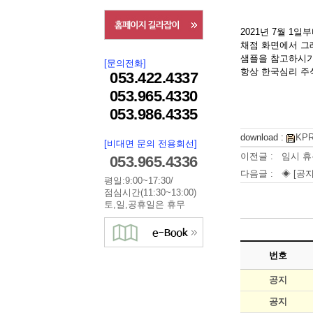
2021년 7월 1
채점 화면에서 그
샘플을 참고하시기
[문의전화]
항상 한국심리 주
053.422.4337
053.965.4330
053.986.4335
download :
KP
[비대면 문의 전용회선]
이전글 :
임시 휴
053.965.4336
다음글 :
◈ [공지
평일:9:00~17:30/
점심시간(11:30~13:00)
토,일,공휴일은 휴무
번호
공지
공지