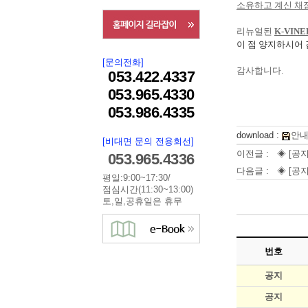
소유하고 계신 채
리뉴얼된
K-VINE
이 점 양지하시어
[문의전화]
감사합니다
.
053.422.4337
053.965.4330
053.986.4335
download :
안내
[비대면 문의 전용회선]
이전글 :
◈ [공지
053.965.4336
다음글 :
◈ [공지
평일:9:00~17:30/
점심시간(11:30~13:00)
토,일,공휴일은 휴무
번호
공지
공지