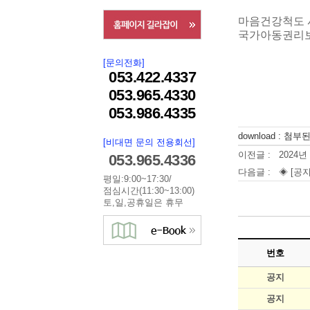
마음건강척도 
국가아동권리보장원 
[문의전화]
053.422.4337
053.965.4330
053.986.4335
download : 첨
[비대면 문의 전용회선]
이전글 :
2024년
053.965.4336
다음글 :
◈ [공지
평일:9:00~17:30/
점심시간(11:30~13:00)
토,일,공휴일은 휴무
번호
공지
공지