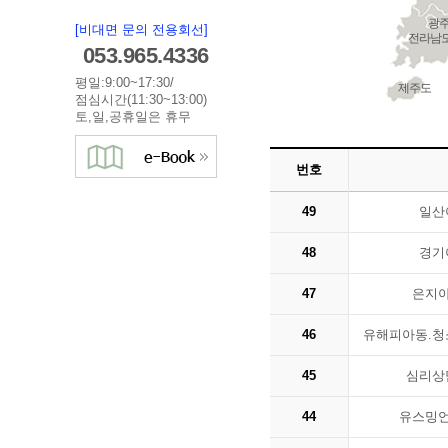
광
[비대면 문의 전용회선]
전라남
053.965.4336
평일:9:00~17:30/
제주도
점심시간(11:30~13:00)
토,일,공휴일은 휴무
번호
49
일산
48
경기
47
은지
46
유해피아동.청
45
심리상
44
유스밍