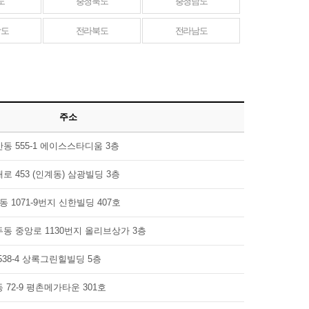
도
충청북도
충청남도
남도
전라북도
전라남도
주소
동 555-1 에이스스타디움 3층
 453 (인계동) 삼광빌딩 3층
 1071-9번지 신한빌딩 407호
동 중앙로 1130번지 올리브상가 3층
38-4 상록그린힐빌딩 5층
72-9 평촌메가타운 301호