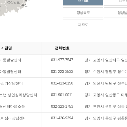
경기도
강원
경상남도
부산
주
도
경상북도
경상
제주도
기관명
전화번호
아동발달센터
031-977-7547
경기 고양시 일산서구 일산
아동발달센터
031-223-3533
경기 수원시 팔달구 경수대로
아심리상담센터
031-413-8150
경기 안산시 단원구 선부1동
소년.성인심리상담센터
031-901-0011
경기 고양시 일산동구 마두
담센터마음소풍
032-323-1753
경기 부천시 원미구 상동 5
언어심리상담센터
031-426-9394
경기 안양시 동안구 평촌동 