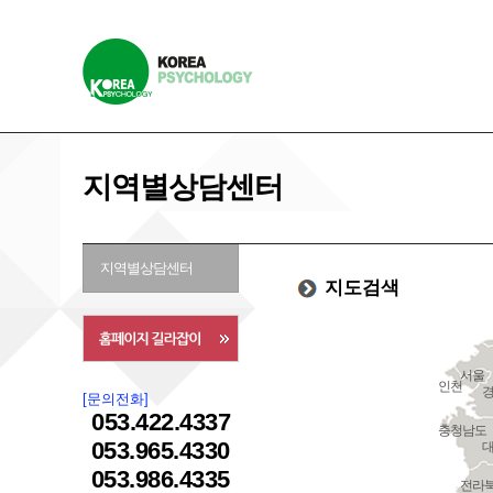
지역별상담센터
지역별상담센터
지도검색
서울
인천
[문의전화]
053.422.4337
충청남도
053.965.4330
053.986.4335
전라