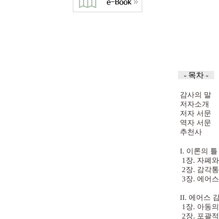
-
목차
-
감사의 말
저자소개
저자 서문
역자 서문
추천사
I. 이론의 틀
1장. 자폐
2장. 감각
3장. 에어스
II. 에어스
1장. 아동
2장. 포괄