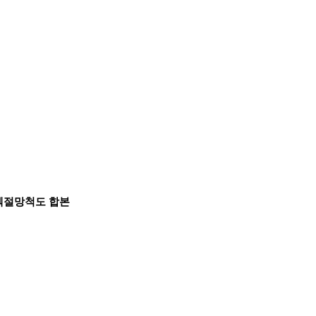
 벡절망척도 합본