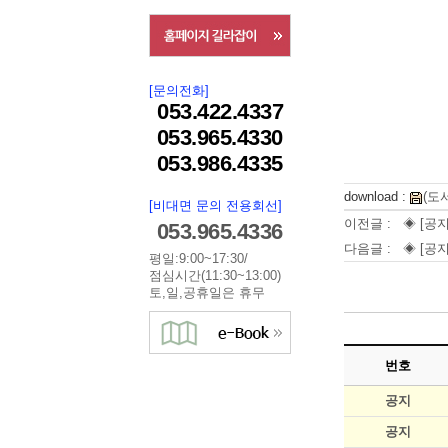
[문의전화]
053.422.4337
053.965.4330
053.986.4335
download :
(도
[비대면 문의 전용회선]
이전글 :
◈ [공
053.965.4336
다음글 :
◈ [공지
평일:9:00~17:30/
점심시간(11:30~13:00)
토,일,공휴일은 휴무
번호
공지
공지