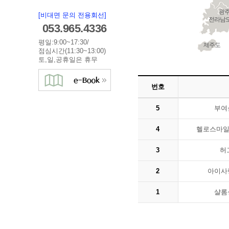
광
[비대면 문의 전용회선]
전라남
053.965.4336
평일:9:00~17:30/
제주도
점심시간(11:30~13:00)
토,일,공휴일은 휴무
번호
5
부여
4
헬로스마일
3
허
2
아이사
1
샬롬