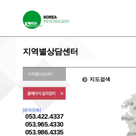
지역별상담센터
지역별상담센터
지도검색
서울
인천
[문의전화]
053.422.4337
충청남도
053.965.4330
053.986.4335
전라