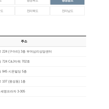
도
충청북도
충청남도
남도
전라북도
전라남도
주소
 224 (구아리) 3층 부여심리상담센터
724 C&J타워 702호
945 시온빌딩 5층
107 (원성동) 1층
 세명프라자 3-305