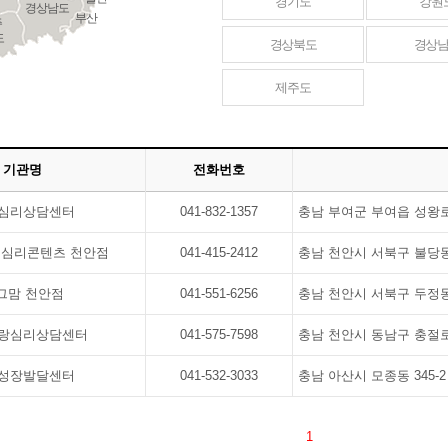
경기도
강원
경상남도
부산
주
도
경상북도
경상
제주도
기관명
전화번호
심리상담센터
041-832-1357
충남 부여군 부여읍 성왕로
심리콘텐츠 천안점
041-415-2412
충남 천안시 서북구 불당동 
그맘 천안점
041-551-6256
충남 천안시 서북구 두정동 
랑심리상담센터
041-575-7598
충남 천안시 동남구 충절로 
성장발달센터
041-532-3033
충남 아산시 모종동 345-2
1