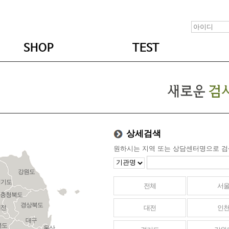
SHOP
TEST
상세검색
원하시는 지역 또는 상담센터명으로 검
강원도
경기도
전체
서
충청북도
경상북도
대전
인
대전
대구
북도
울산